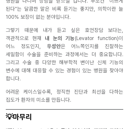
병원을 다니며 상담을 받으실 겁니다. 무조건 "이쁘게
된다"는 달콤한 말은 비록 듣기는 좋지만, 의학이란 늘
100% 보장이 없는 분야입니다.
그렇기 때문에 내가 듣고 싶은 호언장담 보다는,
객관적으로 현재
내 눈의 기능
(Levator function)이
어느 정도인지,
우성안
은 어느쪽인지를 진찰하는
세밀함이 수술을 준비하는 과정에서는 더 중요합니다.
그리고 수술 중 다양한 해부학적 변이난 신체 기능의
변수에 대해 대응할 수 있는 경험이 있는 병원을 찾아야
합니다.
어려운 케이스일수록, 정직한 진단과 최선을 다하는
집도가 환자의 미소를 만듭니다.
💡마무리