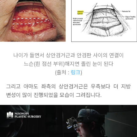
나이가 들면서 상안검거근과 안검판 사이의 연결이
느슨(흰 점선 부위)해지면 졸린 눈이 된다
(출처 :
링크
)
그리고 아마도 좌측의 상안검거근은 우측보다 더 지방
변성이 많이 진행되었을 모습이 그려집니다.